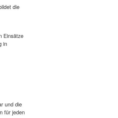
bildet die
n Einsätze
g in
ar und die
n für jeden