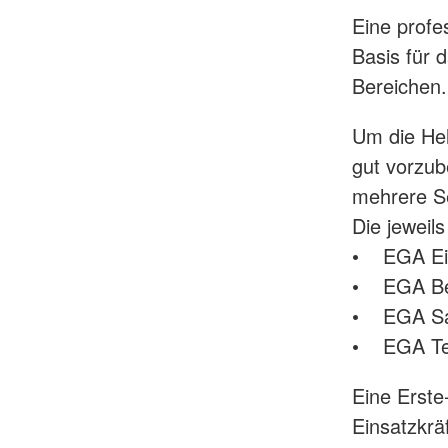
Eine profe
Basis für 
Bereichen
Um die Hel
gut vorzube
mehrere S
Die jeweil
• EGA Ei
• EGA Be
• EGA San
• EGA Tec
Eine Erste
Einsatzkrä