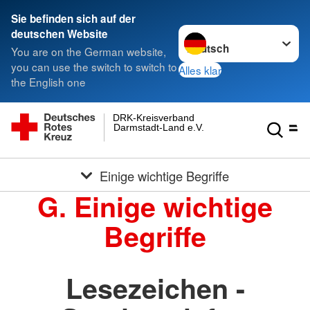
Sie befinden sich auf der
Sprache wechseln zu
deutschen Website
You are on the German website,
you can use the switch to switch to
Alles klar
the English one
DRK-Kreisverband
Darmstadt-Land e.V.
Einige wichtige Begriffe
G. Einige wichtige
Begriffe
Lesezeichen -