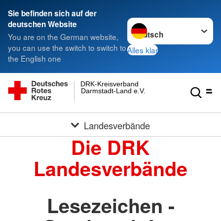
Sie befinden sich auf der
Sprache wechseln zu
deutschen Website
You are on the German website,
you can use the switch to switch to
Alles klar
the English one
DRK-Kreisverband
Darmstadt-Land e.V.
Landesverbände
Die DRK
Landesverbände
Lesezeichen -