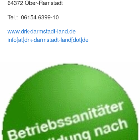
64372 Ober-Ramstadt
Tel.: 06154 6399-10
www.drk-darmstadt-land.de
info[at]drk-darmstadt-land[dot]de