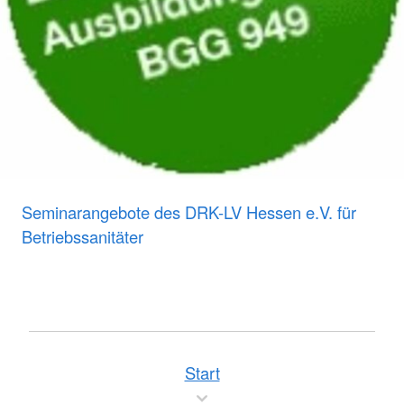
Seminarangebote des DRK-LV Hessen e.V. für
Betriebssanitäter
Start