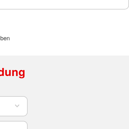
oben
ldung