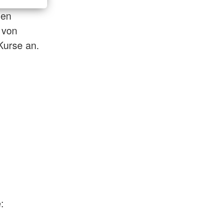
nen
 von
Kurse an.
: