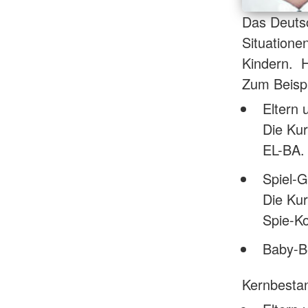
Das Deutsc
Situatione
Kindern. H
Zum Beispi
Eltern 
Die Kur
EL-BA.
Spiel-G
Die Kur
Spie-Ko
Baby-Be
Kernbestan