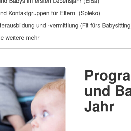
und Babys im ersten Lebensjahr (ElBa)
und Kontaktgruppen für Eltern (Spieko)
terausbildung und -vermittlung (Fit fürs Babysitting
le weitere mehr
Progra
und Ba
Jahr