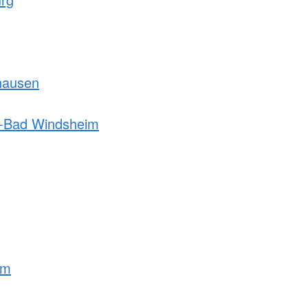
hausen
h-Bad Windsheim
lm