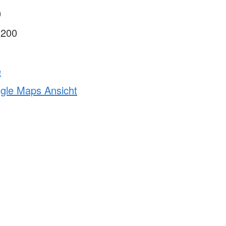
0
1200
e
ogle Maps Ansicht