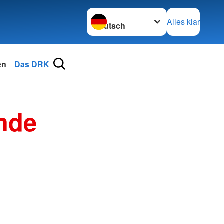
Sprache wechseln zu
Alles klar
en
Das DRK
nde