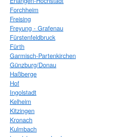
Erlangen-Höchstadt
Forchheim
Freising
Freyung - Grafenau
Fürstenfeldbruck
Fürth
Garmisch-Partenkirchen
Günzburg/Donau
Haßberge
Hof
Ingolstadt
Kelheim
Kitzingen
Kronach
Kulmbach