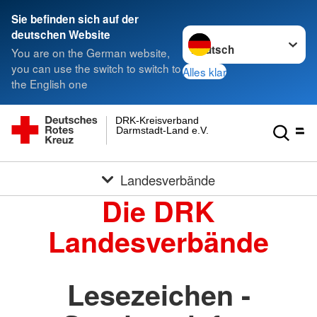
Sie befinden sich auf der
Sprache wechseln zu
deutschen Website
You are on the German website,
you can use the switch to switch to
Alles klar
the English one
DRK-Kreisverband
Darmstadt-Land e.V.
Landesverbände
Die DRK
Landesverbände
Lesezeichen -