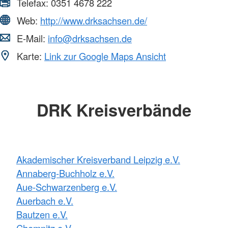
Telefax:
0351 4678 222
Web:
http://www.drksachsen.de/
E-Mail:
info@drksachsen.de
Karte:
Link zur Google Maps Ansicht
DRK Kreisverbände
Akademischer Kreisverband Leipzig e.V.
Annaberg-Buchholz e.V.
Aue-Schwarzenberg e.V.
Auerbach e.V.
Bautzen e.V.
Chemnitz e.V.