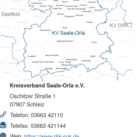
Kreisverband Saale-Orla e.V.
Oschitzer Straße 1
07907
Schleiz
Telefon:
03663 42110
Telefax:
03663 421144
Web:
https://www.drk-sok.de