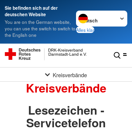
Sie befinden sich auf der
Sprache wechseln zu
deutschen Website
You are on the German website,
you can use the switch to switch to
Alles klar
the English one
DRK-Kreisverband
Darmstadt-Land e.V.
Kreisverbände
Kreisverbände
Lesezeichen -
Servicetelefon