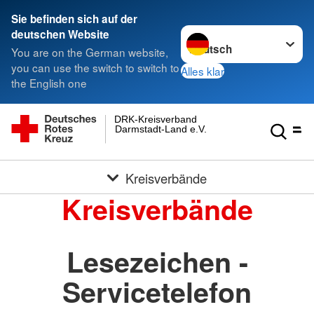
Sie befinden sich auf der
Sprache wechseln zu
deutschen Website
You are on the German website,
you can use the switch to switch to
Alles klar
the English one
DRK-Kreisverband
Darmstadt-Land e.V.
Kreisverbände
Kreisverbände
Lesezeichen -
Servicetelefon