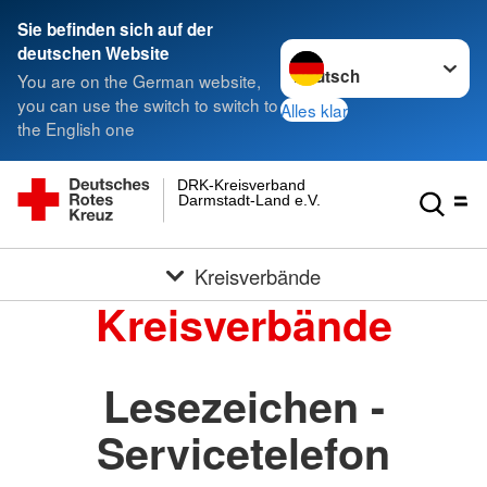
Sie befinden sich auf der
Sprache wechseln zu
deutschen Website
You are on the German website,
you can use the switch to switch to
Alles klar
the English one
DRK-Kreisverband
Darmstadt-Land e.V.
Kreisverbände
Kreisverbände
Lesezeichen -
Servicetelefon