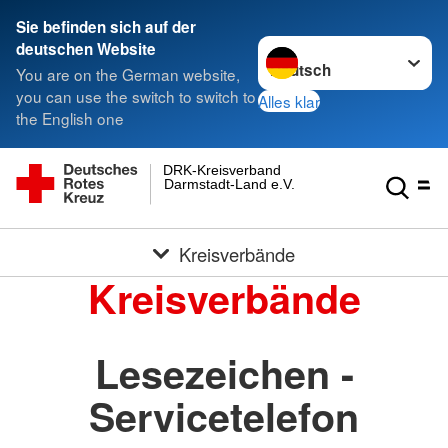
Sie befinden sich auf der
Sprache wechseln zu
deutschen Website
You are on the German website,
you can use the switch to switch to
Alles klar
the English one
DRK-Kreisverband
Darmstadt-Land e.V.
Kreisverbände
Kreisverbände
Lesezeichen -
Servicetelefon