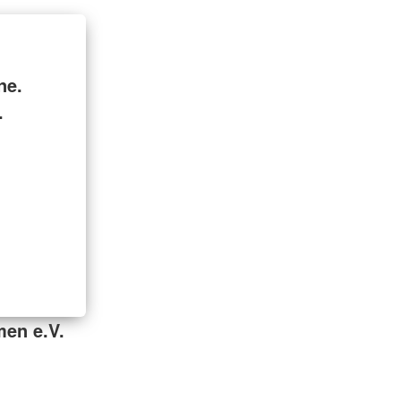
ne.
.
en e.V.