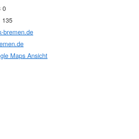
 0
3 135
rk-bremen.de
remen.de
ogle Maps Ansicht