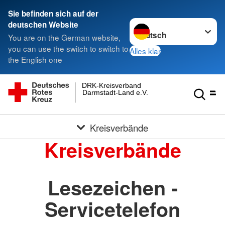
Sie befinden sich auf der
Sprache wechseln zu
deutschen Website
You are on the German website,
you can use the switch to switch to
Alles klar
the English one
DRK-Kreisverband
Darmstadt-Land e.V.
Kreisverbände
Kreisverbände
Lesezeichen -
Servicetelefon