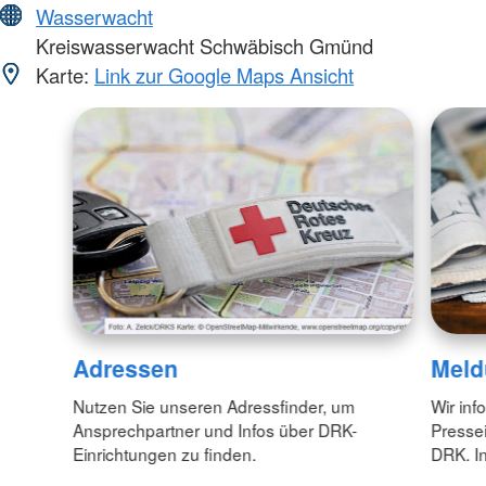
Wasserwacht
Kreiswasserwacht Schwäbisch Gmünd
Karte:
Link zur Google Maps Ansicht
Adressen
Meld
Nutzen Sie unseren Adressfinder, um
Wir inf
Ansprechpartner und Infos über DRK-
Pressei
Einrichtungen zu finden.
DRK. In